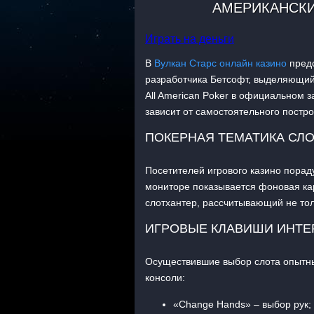
АМЕРИКАНСКИ
Играть на деньги
В
Вулкан Старс онлайн казино
предс
разработчика Бетсофт, выделяющий
All American Poker в официальном з
зависит от самостоятельного постр
ПОКЕРНАЯ ТЕМАТИКА СЛ
Посетителей игрового казино пораду
мониторе показывается фоновая ка
слотхантер, рассчитывающий не толь
ИГРОВЫЕ КЛАВИШИ ИНТЕ
Осуществившие выбор слота опытны
консоли:
«Change Hands» – выбор рук;