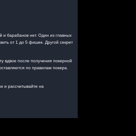
 и барабанов нет. Один из главных
вить от 1 до 5 фишек. Другой секрет
ту вдвое после получения покерной
оставляются по правилам покера.
ии и рассчитывайте на