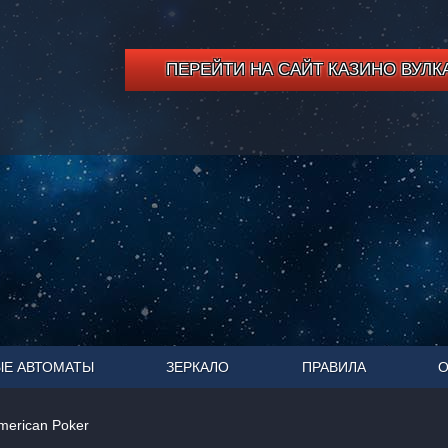
ПЕРЕЙТИ НА САЙТ КАЗИНО ВУЛК
ЫЕ АВТОМАТЫ
ЗЕРКАЛО
ПРАВИЛА
О
American Poker