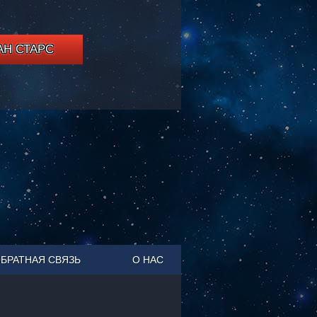
АН СТАРС
БРАТНАЯ СВЯЗЬ
О НАС