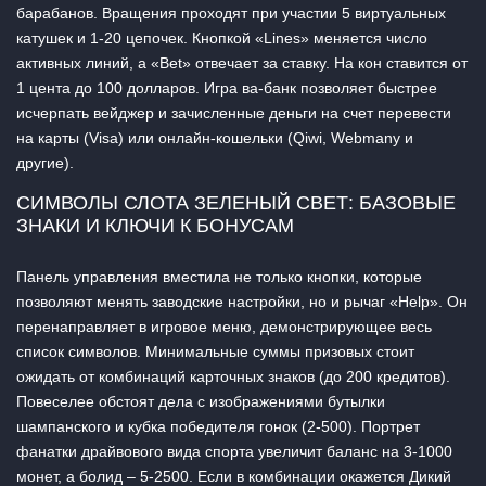
барабанов. Вращения проходят при участии 5 виртуальных
катушек и 1-20 цепочек. Кнопкой «Lines» меняется число
активных линий, а «Bet» отвечает за ставку. На кон ставится от
1 цента до 100 долларов. Игра ва-банк позволяет быстрее
исчерпать вейджер и зачисленные деньги на счет перевести
на карты (Visa) или онлайн-кошельки (Qiwi, Webmany и
другие).
СИМВОЛЫ СЛОТА ЗЕЛЕНЫЙ СВЕТ: БАЗОВЫЕ
ЗНАКИ И КЛЮЧИ К БОНУСАМ
Панель управления вместила не только кнопки, которые
позволяют менять заводские настройки, но и рычаг «Help». Он
перенаправляет в игровое меню, демонстрирующее весь
список символов. Минимальные суммы призовых стоит
ожидать от комбинаций карточных знаков (до 200 кредитов).
Повеселее обстоят дела с изображениями бутылки
шампанского и кубка победителя гонок (2-500). Портрет
фанатки драйвового вида спорта увеличит баланс на 3-1000
монет, а болид – 5-2500. Если в комбинации окажется Дикий