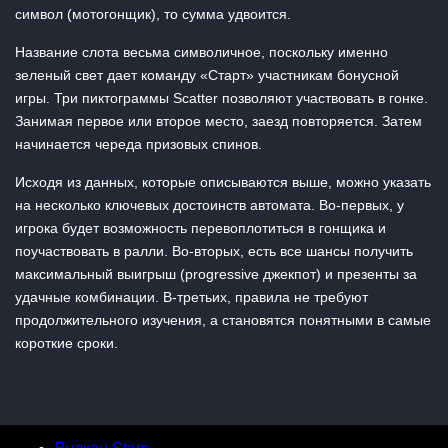
символ (мотогонщик), то сумма удвоится.
Название слота весьма символичное, поскольку именно
зеленый свет дает команду «Старт» участникам бонусной
игры. Три пиктограммы Scatter позволяют участвовать в гонке.
Занимая первое или второе место, заезд повторяется. Затем
начинается череда призовых спинов.
Исходя из данных, которые описываются выше, можно указать
на несколько ключевых достоинств автомата. Во-первых, у
игрока будет возможность перевоплотиться в гонщика и
поучаствовать в ралли. Во-вторых, есть все шансы получить
максимальный выигрыш (progressive джекпот) и презенты за
удачные комбинации. В-третьих, правила не требуют
продолжительного изучения, а становятся понятными в самые
короткие сроки.