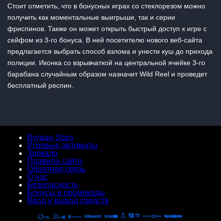
Стоит отметить, что в бонусных играх со стеклорезом можно
получить как моментальные выигрыши, так и серии
фриспинов. Также он может открыть быстрый доступ к игре с
сейфом из 3-го бонуса. В ней посетителю нового веб-сайта
предлагается выбрать способ взлома и унести куш до прихода
полиции. Иконка со взрывчаткой на центральной ячейке 3-го
барабана случайным образом назначит Wild Reel и проведет
бесплатный респин.
Вулкан Stars
Игровые автоматы
Зеркало
Правила сайта
Обратная связь
О нас
Безопасность
Бонусы и промокоды
Ввод и вывод средств