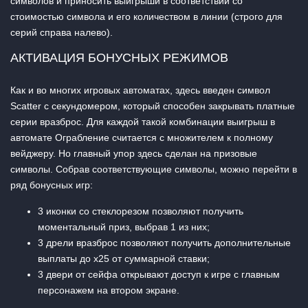
символов и приносить выигрыши в соответствии со
стоимостью символа и его количеством в линии (строго для
серий справа налево).
АКТИВАЦИЯ БОНУСНЫХ РЕЖИМОВ
Как и во многих игровых автоматах, здесь введен символ
Scatter с секундомером, который способен закрывать платные
серии вразброс. Для каждой такой комбинации выигрыш в
автомате Ограбление считается с множителем к полному
вейджеру. Но главный упор здесь сделан на призовые
символы. Собрав соответствующие символы, можно перейти в
ряд бонусных игр:
3 иконки со стеклорезом позволяют получить
моментальный приз, выбрав 1 из них;
3 дрели вразброс позволяют получить дополнительные
выплаты до х25 от суммарной ставки;
3 двери от сейфа открывают доступ к игре с главным
персонажем на втором экране.