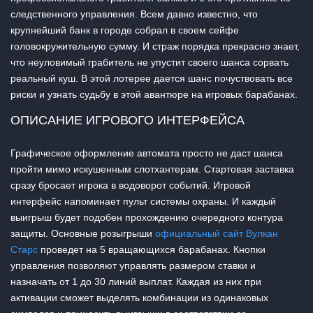
следственного управления. Всем давно известно, что
крупнейший банк в городе собрал в своем сейфе
головокружительную сумму. И страж порядка прекрасно знает,
что неуловимый грабитель не упустит своего шанса сорвать
реальный куш. В этой лотерее дается шанс почуствовать все
риски и узнать судьбу в этой авантюре на игровых барабанах.
ОПИСАНИЕ ИГРОВОГО ИНТЕРФЕЙСА
Графическое оформление автомата просто не даст шанса
пройти мимо искушенным слотхантерам. Стартовая заставка
сразу бросает игрока в водоворот событий. Игровой
интерфейс напоминает пульт системы охраны. И каждый
выигрыш будет подобен прохождению очередного контура
защиты. Основные розыгрыши
официальный сайт Вулкан
Старс
проведет на 5 вращающихся барабанах. Кнопки
управления позволяют управлять размером ставки и
назначать от 1 до 30 линий выплат. Каждая из них при
активации сможет выделять комбинации из одинаковых