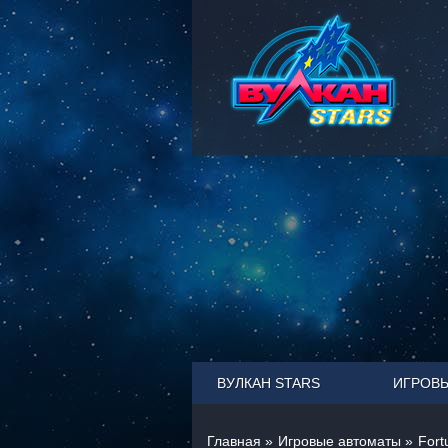
ВУЛКАН STARS
ИГРОВ
Главная
»
Игровые автоматы
»
Fort