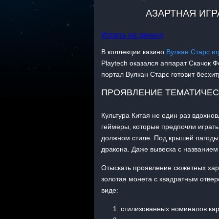
АЗАРТНАЯ ИГР
Играть на деньги
В коллекции казино
Вулкан Старс и
Playtech оказался аппарат Скачок 
портал Вулкан Старс готовит бесхи
ПРОЯВЛЕНИЕ ТЕМАТИЧЕС
Культура Китая не один раз вдохно
геймеры, которые предпочли играть
должном стиле. Под крышей пагоды
дракона. Даже вывеска с название
Отыскать проявление сюжетных хара
золотая монета с квадратным отвер
виде:
стилизованных номиналов кар