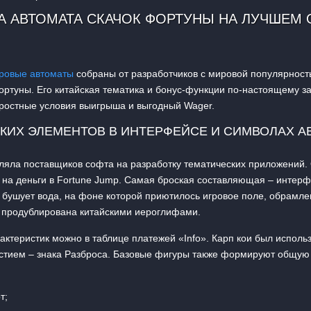
А АВТОМАТА СКАЧОК ФОРТУНЫ НА ЛУЧШЕМ
гровые автоматы
собраны от разработчиков с мировой популярнос
Фортуны. Его китайская тематика и бонус-функции по-настоящему з
тростные условия выигрыша и выгодный Wager.
КИХ ЭЛЕМЕНТОВ В ИНТЕРФЕЙСЕ И СИМВОЛАХ А
вляла поставщиков софта на разработку тематических приложений.
 на деньги в Fortune Jump. Самая броская составляющая – интерф
 бушует вода, на фоне которой приютилось игровое поле, обрамл
м продублирована китайскими иероглифами.
ктеристик можно в таблице платежей «Info». Карп кои был использ
стием – знака Разброса. Базовые фигуры также формируют общую 
т;