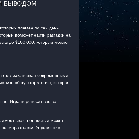
ЫМ ВЫВОДОМ
которых племен по сей день
который поможет найти разгадки на
рыш до $100 000, который можно
слотов, заканчивая современными
именить общую стратегию, которая
вно. Игра переносит вас во
.
к имеет свою ценность и может
е размера ставки. Управление