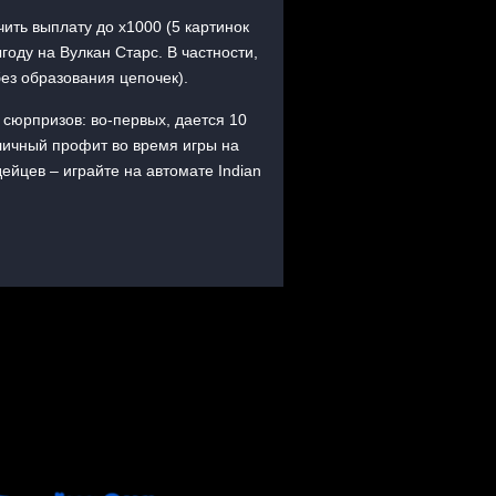
ить выплату до х1000 (5 картинок
оду на Вулкан Старс. В частности,
ез образования цепочек).
 сюрпризов: во-первых, дается 10
отличный профит во время игры на
ейцев – играйте на автомате Indian