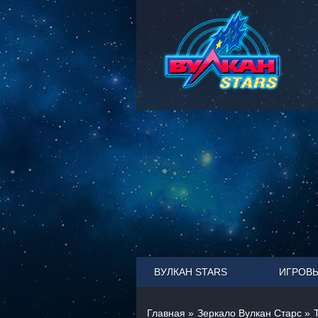
ВУЛКАН STARS
ИГРОВ
Главная
»
Зеркало Вулкан Старс
»