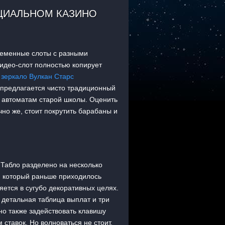
ИЦИАЛЬНОМ КАЗИНО
временные слоты с разными
Видео-слот полностью копирует
а
зеркало Вулкан Старс
 предлагается чисто традиционный
к автоматам старой школы. Оценить
чно же, стоит покрутить барабаны и
 Табло разделено на несколько
, который раньше приходилось
яется в сугубо декоративных целях.
 детальная таблица выплат и три
но также задействовать клавишу
тавок. Но волноваться не стоит,